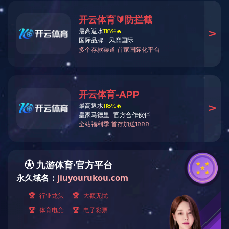
登录入口
自控系统工
登录入口