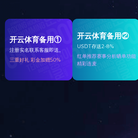
招标投标领域碳中和示范单位
招
诚信经理人