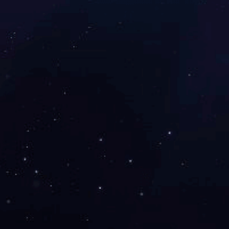
快速导航
关于我们
产品中心
企业文化
企业简介
登录入口
人才招聘
企业文化
自控系统工程
企业视频
配电柜
许可项目
电器元件
资质证书
萃取工艺
业务范围
COPYRIGHT ©️ 2021 乐竞体育（中国）官方网站