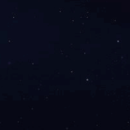
关注我们
扫码关注我们浏览手机站