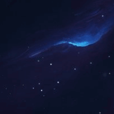
诚信经营示范企业