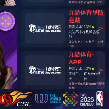
资质证书
业务范围
当前位置：
网站首页
>
关于我们
>
资质证书