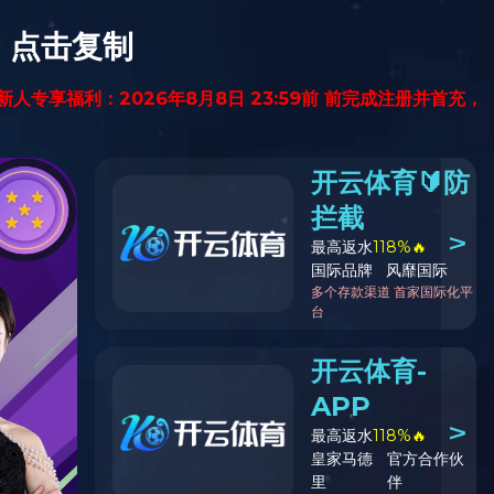
13804771865
服务热线
技术支持
人才招聘
登录入口