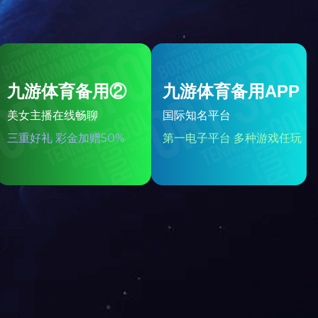
2021年04月19日
2021年03月15日