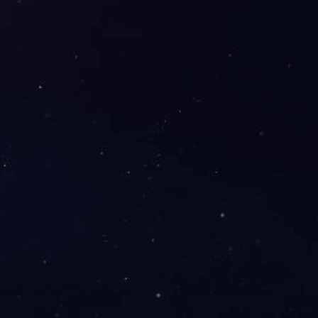
关注我们
扫码关注我们浏览手机站