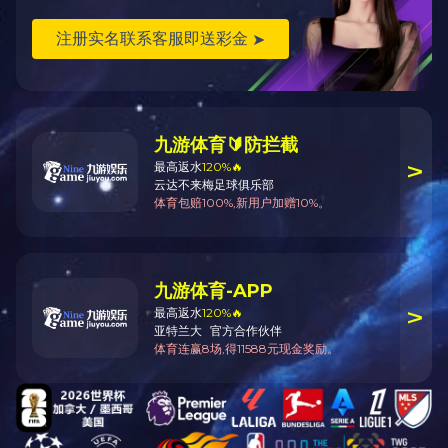
上一篇：登录入口
下一篇：登录入口