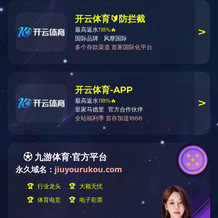
登录入口
自控系统工
登录入口