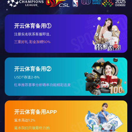
快速导航
登录入口
企业名称：乐竞体育（中
关于我们
产品中心
企业文化
网站
企业简介
登录入口
人才招聘
联系电话：1380477186
企业文化
自控系统
联 系 人：陈勇璇
企业视频
工程
传 真：0472-210089
许可项目
配电柜
邮 箱：btsdzk@sina.
资质证书
电器元件
地 址：内蒙古自治区
业务范围
萃取工艺
土开发区科技路26号檀香