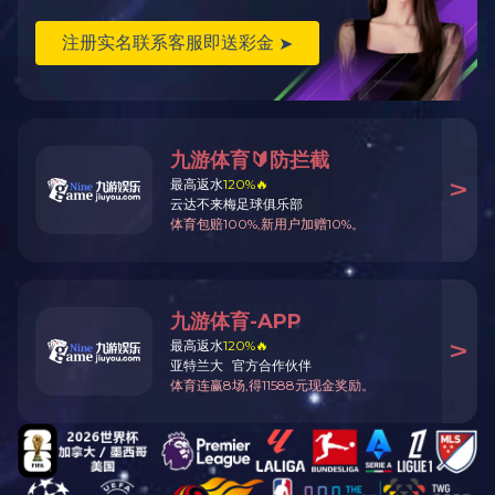
（2）二级配电设备，是动力配电柜和电动
路较少的场合；电动机控制中心用于负荷集中、
分配给就近的负荷。这级设备应对负荷提供保护
（3）末级配电设备总称为照明动力配电柜
配电柜按结构特征和用途分类：