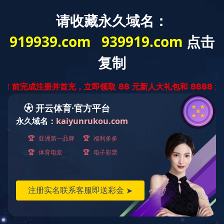
网站首页
关于我们
新闻中心
产品中
新